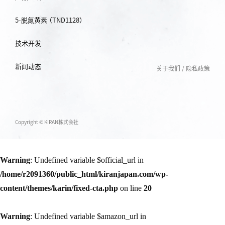
5-脱氮黄素 （TND1128）
技术开发
新闻动态
关于我们
/
隐私政策
Copyright © KIRAN株式会社
Warning
: Undefined variable $official_url in
/home/r2091360/public_html/kiranjapan.com/wp-
content/themes/karin/fixed-cta.php
on line
20
Warning
: Undefined variable $amazon_url in